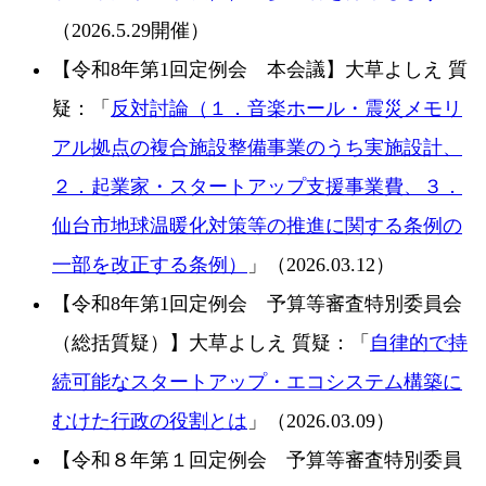
（2026.5.29開催）
【令和8年第1回定例会 本会議】大草よしえ 質
疑：「
反対討論（１．音楽ホール・震災メモリ
アル拠点の複合施設整備事業のうち実施設計、
２．起業家・スタートアップ支援事業費、３．
仙台市地球温暖化対策等の推進に関する条例の
一部を改正する条例）
」（2026.03.12）
【令和8年第1回定例会 予算等審査特別委員会
（総括質疑）】大草よしえ 質疑：「
自律的で持
続可能なスタートアップ・エコシステム構築に
むけた行政の役割とは
」（2026.03.09）
【令和８年第１回定例会 予算等審査特別委員