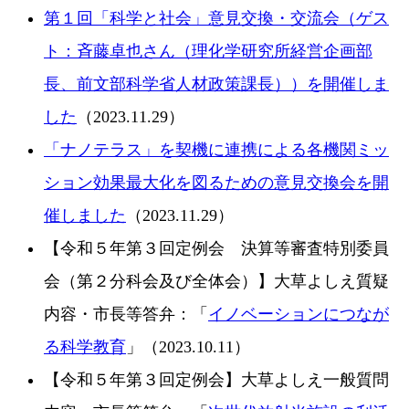
第１回「科学と社会」意見交換・交流会（ゲス
ト：斉藤卓也さん（理化学研究所経営企画部
長、前文部科学省人材政策課長））を開催しま
した
（2023.11.29）
「ナノテラス」を契機に連携による各機関ミッ
ション効果最大化を図るための意見交換会を開
催しました
（2023.11.29）
【令和５年第３回定例会 決算等審査特別委員
会（第２分科会及び全体会）】大草よしえ質疑
内容・市長等答弁：「
イノベーションにつなが
る科学教育
」（2023.10.11）
【令和５年第３回定例会】大草よしえ一般質問