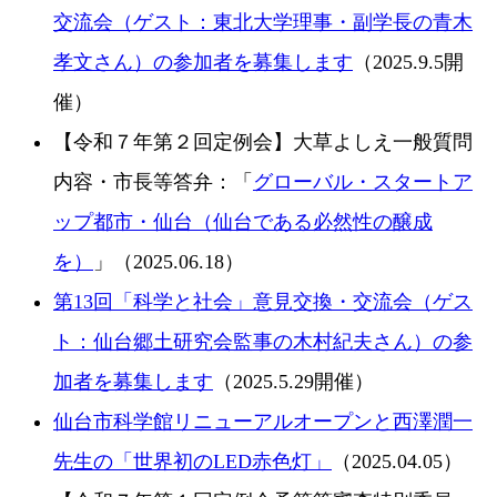
交流会（ゲスト：東北大学理事・副学長の青木
孝文さん）の参加者を募集します
（2025.9.5開
催）
【令和７年第２回定例会】大草よしえ一般質問
内容・市長等答弁：「
グローバル・スタートア
ップ都市・仙台（仙台である必然性の醸成
を）
」（2025.06.18）
第13回「科学と社会」意見交換・交流会（ゲス
ト：仙台郷土研究会監事の木村紀夫さん）の参
加者を募集します
（2025.5.29開催）
仙台市科学館リニューアルオープンと西澤潤一
先生の「世界初のLED赤色灯」
（2025.04.05）