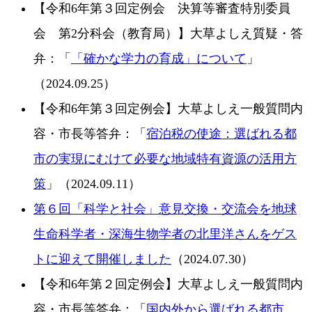
【令和6年第３回定例会 決算等審査特別委員
会 第2分科会（教育局）】大草よしえ質疑・答
弁：「
「確かな学力の育成」について
」
（2024.09.25）
【令和6年第３回定例会】大草よしえ一般質問内
容・市長等答弁：「
宿泊税の使途：選ばれる都
市の実現にむけて必要な地域特有資源の活用方
策
」（2024.09.11）
第６回「科学と社会」意見交換・交流会を地球
生命科学者・深海生物学者の北里洋さんをゲス
トに迎えて開催しました
（2024.07.30）
【令和6年第２回定例会】大草よしえ一般質問内
容・市長等答弁：「
国内外から選ばれる都市、