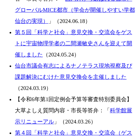
グローバルMICE都市（学会が開催しやすい学都
仙台の実現）
」（2024.06.18）
第５回「科学と社会」意見交換・交流会をゲス
トに宇宙物理学者の二間瀬敏史さんを迎えて開
催しました
（2024.05.24）
仙台市議会有志によるナノテラス現地視察及び
課題解決にむけた意見交換会を主催しました
（2024.03.19）
【令和6年第1回定例会予算等審査特別委員会】
大草よしえ質問内容・市長等答弁：「
科学館展
示リニューアル
」（2024.03.26）
第４回「科学と社会」意見交換・交流会（ゲス