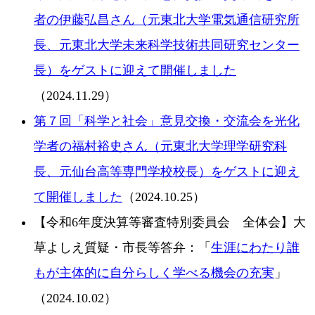
者の伊藤弘昌さん（元東北大学電気通信研究所
長、元東北大学未来科学技術共同研究センター
長）をゲストに迎えて開催しました
（2024.11.29）
第７回「科学と社会」意見交換・交流会を光化
学者の福村裕史さん（元東北大学理学研究科
長、元仙台高等専門学校校長）をゲストに迎え
て開催しました
（2024.10.25）
【令和6年度決算等審査特別委員会 全体会】大
草よしえ質疑・市長等答弁：「
生涯にわたり誰
もが主体的に自分らしく学べる機会の充実
」
（2024.10.02）