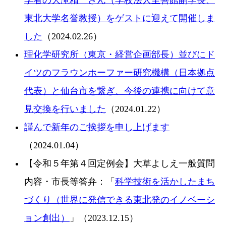
東北大学名誉教授）をゲストに迎えて開催しま
した
（2024.02.26）
理化学研究所（東京・経営企画部長）並びにド
イツのフラウンホーファー研究機構（日本拠点
代表）と仙台市を繋ぎ、今後の連携に向けて意
見交換を行いました
（2024.01.22）
謹んで新年のご挨拶を申し上げます
（2024.01.04）
【令和５年第４回定例会】大草よしえ一般質問
内容・市長等答弁：「
科学技術を活かしたまち
づくり（世界に発信できる東北発のイノベーシ
ョン創出）
」（2023.12.15）