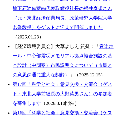
地下石油備蓄㈱代表取締役社長の根井寿規さん
（元・東北経済産業局長、政策研究大学院大学
名誉教授）をゲストに迎えて開催しました
（2026.01.23）
【経済環境委員会】大草よしえ 質疑：「
音楽ホ
ール・中心部震災メモリアル拠点複合施設の基
本設計（中間案）市民説明会について（市民と
の意思疎通に重大な齟齬）
」（2025.12.15）
第17回「科学と社会」意見交換・交流会（ゲス
ト：東北大学前総長の大野英男さん）の参加者
を募集します
（2026.3.10開催）
第16回「科学と社会」意見交換・交流会（ゲス