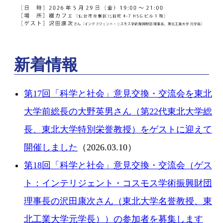
新着情報
第17回「科学と社会」意見交換・交流会を東北
大学前総長の大野英男さん（第22代東北大学総
長、東北大学特別栄誉教授）をゲストに迎えて
開催しました
（2026.03.10）
第18回「科学と社会」意見交換・交流会（ゲス
ト：インテリジェント・コスモス学術振興財団
理事長の沢田康次さん（東北大学名誉教授、東
北工業大学元学長））の参加者を募集します