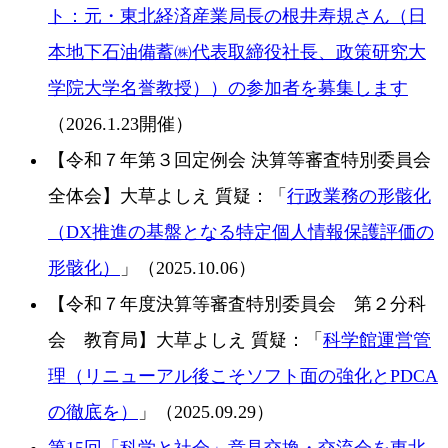
ト：元・東北経済産業局長の根井寿規さん（日
本地下石油備蓄㈱代表取締役社長、政策研究大
学院大学名誉教授））の参加者を募集します
（2026.1.23開催）
【令和７年第３回定例会 決算等審査特別委員会
全体会】大草よしえ 質疑：「
行政業務の形骸化
（DX推進の基盤となる特定個人情報保護評価の
形骸化）
」（2025.10.06）
【令和７年度決算等審査特別委員会 第２分科
会 教育局】大草よしえ 質疑：「
科学館運営管
理（リニューアル後こそソフト面の強化とPDCA
の徹底を）
」（2025.09.29）
第15回「科学と社会」意見交換・交流会を東北