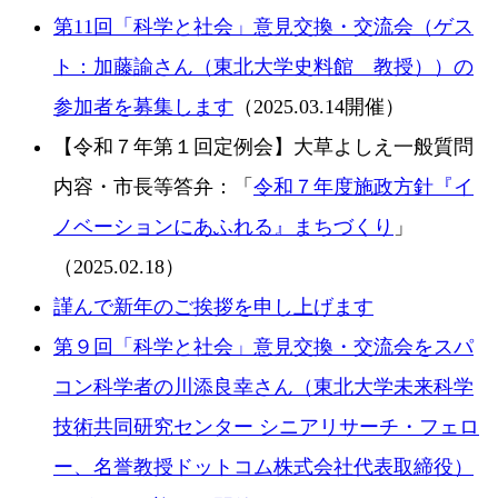
第11回「科学と社会」意見交換・交流会（ゲス
ト：加藤諭さん（東北大学史料館 教授））の
参加者を募集します
（2025.03.14開催）
【令和７年第１回定例会】大草よしえ一般質問
内容・市長等答弁：「
令和７年度施政方針『イ
ノベーションにあふれる』まちづくり
」
（2025.02.18）
謹んで新年のご挨拶を申し上げます
第９回「科学と社会」意見交換・交流会をスパ
コン科学者の川添良幸さん（東北大学未来科学
技術共同研究センター シニアリサーチ・フェロ
ー、名誉教授ドットコム株式会社代表取締役）