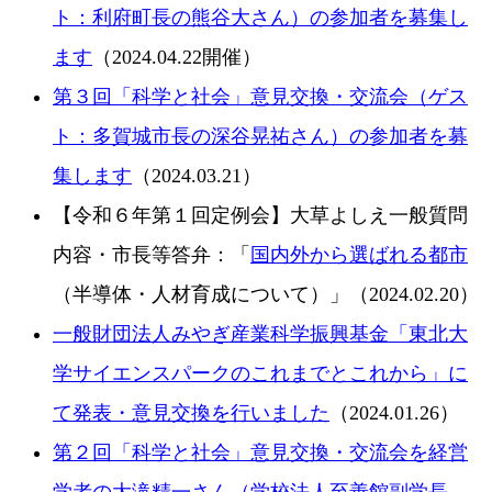
ト：利府町長の熊谷大さん）の参加者を募集し
ます
（2024.04.22開催）
第３回「科学と社会」意見交換・交流会（ゲス
ト：多賀城市長の深谷晃祐さん）の参加者を募
集します
（2024.03.21）
【令和６年第１回定例会】大草よしえ一般質問
内容・市長等答弁：「
国内外から選ばれる都市
（半導体・人材育成について）」（2024.02.20）
一般財団法人みやぎ産業科学振興基金「東北大
学サイエンスパークのこれまでとこれから」に
て発表・意見交換を行いました
（2024.01.26）
第２回「科学と社会」意見交換・交流会を経営
学者の大滝精一さん（学校法人至善館副学長、