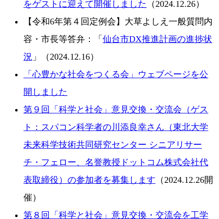
をゲストに迎えて開催しました
（2024.12.26）
【令和6年第４回定例会】大草よしえ一般質問内
容・市長等答弁：「
仙台市DX推進計画の進捗状
況
」（2024.12.16）
「心豊かな社会をつくる会」ウェブページを公
開しました
第９回「科学と社会」意見交換・交流会（ゲス
ト：スパコン科学者の川添良幸さん（東北大学
未来科学技術共同研究センター シニアリサー
チ・フェロー、名誉教授ドットコム株式会社代
表取締役）の参加者を募集します
（2024.12.26開
催）
第８回「科学と社会」意見交換・交流会を工学