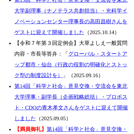
大学副理事（ナノテラス共創担当）・光科学イ
ノベーションセンター理事長の高田昌樹さんを
ゲストに迎えて開催しました
（2025.10.14）
【令和７年第３回定例会】大草よしえ一般質問
内容・市長等答弁：「
グローバル・スタートア
ップ都市・仙台（行政の役割の明確化とストッ
ク型の制度設計を）
」（2025.09.16）
第14回「科学と社会」意見交換・交流会を東北
大学理事・副学長（企画戦略総括）・プロボス
ト・CDOの青木孝文さんをゲストに迎えて開催
しました
（2025.09.05）
【満員御礼】
第14回「科学と社会」意見交換・