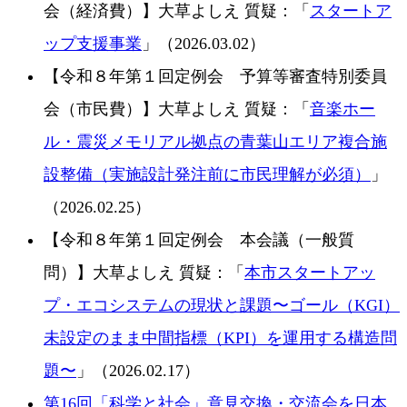
会（経済費）】大草よしえ 質疑：「
スタートア
ップ支援事業
」（2026.03.02）
【令和８年第１回定例会 予算等審査特別委員
会（市民費）】大草よしえ 質疑：「
音楽ホー
ル・震災メモリアル拠点の青葉山エリア複合施
設整備（実施設計発注前に市民理解が必須）
」
（2026.02.25）
【令和８年第１回定例会 本会議（一般質
問）】大草よしえ 質疑：「
本市スタートアッ
プ・エコシステムの現状と課題〜ゴール（KGI）
未設定のまま中間指標（KPI）を運用する構造問
題〜
」（2026.02.17）
第16回「科学と社会」意見交換・交流会を日本